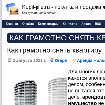
Kupil-jilie.ru - покупка и продажа
Как купить себе жилье...
Главная
О сайте
Комментарии
Контакты
Архив
RSS
КАК ГРАМОТНО СНЯТЬ К
Как грамотно снять квартиру
2 августа 2013 г.
Orepn
Аренда жиль
Для многих лю
кажется вполн
делом, особенн
не пытался это
деле,
арендов
имущество
не 