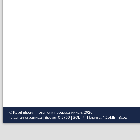
© Kupil-jilie.ru - покупка и продажа жилья, 2026
Главная страница
| Время: 0.1700 | SQL: 7 | Память: 4.15MB
|
Вход