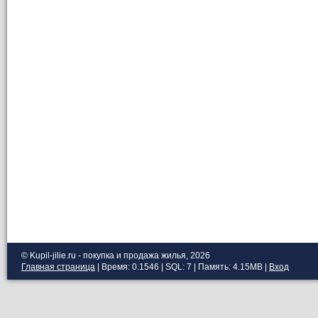
© Kupil-jilie.ru - покупка и продажа жилья, 2026
Главная страница
| Время: 0.1546 | SQL: 7 | Память: 4.15MB
|
Вход