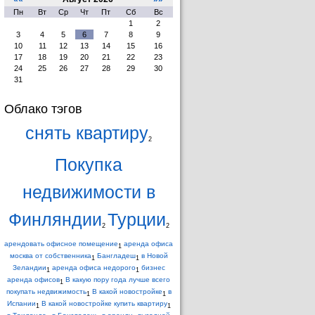
Пн
Вт
Ср
Чт
Пт
Сб
Вс
1
2
3
4
5
6
7
8
9
10
11
12
13
14
15
16
17
18
19
20
21
22
23
24
25
26
27
28
29
30
31
Облако тэгов
снять квартиру
2
Покупка
недвижимости в
Финляндии
Турции
2
2
арендовать офисное помещение
аренда офиса
1
москва от собственника
Бангладеш
в Новой
1
1
Зеландии
аренда офиса недорого
бизнес
1
1
аренда офисов
В какую пору года лучше всего
1
покупать недвижимость
В какой новостройке
в
1
1
Испании
В какой новостройке купить квартиру
1
1