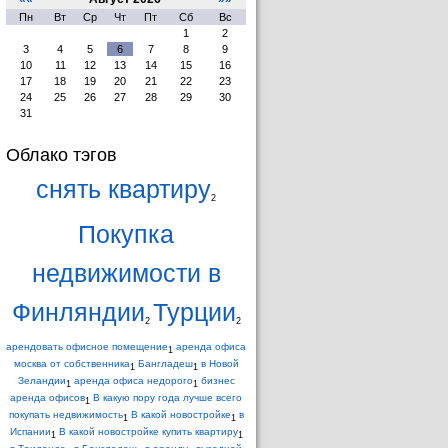
Пн
Вт
Ср
Чт
Пт
Сб
Вс
1
2
3
4
5
6
7
8
9
10
11
12
13
14
15
16
17
18
19
20
21
22
23
24
25
26
27
28
29
30
31
Облако тэгов
снять квартиру
2
Покупка
недвижимости в
Финляндии
Турции
2
2
арендовать офисное помещение
аренда офиса
1
москва от собственника
Бангладеш
в Новой
1
1
Зеландии
аренда офиса недорого
бизнес
1
1
аренда офисов
В какую пору года лучше всего
1
покупать недвижимость
В какой новостройке
в
1
1
Испании
В какой новостройке купить квартиру
1
1