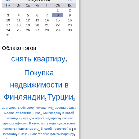
Пн
Вт
Ср
Чт
Пт
Сб
Вс
1
2
3
4
5
6
7
8
9
10
11
12
13
14
15
16
17
18
19
20
21
22
23
24
25
26
27
28
29
30
31
Облако тэгов
снять квартиру
2
Покупка
недвижимости в
Финляндии
Турции
2
2
арендовать офисное помещение
аренда офиса
1
москва от собственника
Бангладеш
в Новой
1
1
Зеландии
аренда офиса недорого
бизнес
1
1
аренда офисов
В какую пору года лучше всего
1
покупать недвижимость
В какой новостройке
в
1
1
Испании
В какой новостройке купить квартиру
1
1