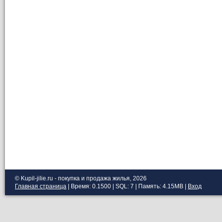
© Kupil-jilie.ru - покупка и продажа жилья, 2026
Главная страница
| Время: 0.1500 | SQL: 7 | Память: 4.15MB
|
Вход