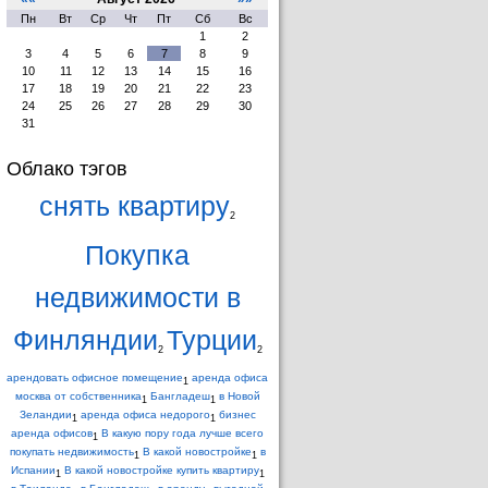
Пн
Вт
Ср
Чт
Пт
Сб
Вс
1
2
3
4
5
6
7
8
9
10
11
12
13
14
15
16
17
18
19
20
21
22
23
24
25
26
27
28
29
30
31
Облако тэгов
снять квартиру
2
Покупка
недвижимости в
Финляндии
Турции
2
2
арендовать офисное помещение
аренда офиса
1
москва от собственника
Бангладеш
в Новой
1
1
Зеландии
аренда офиса недорого
бизнес
1
1
аренда офисов
В какую пору года лучше всего
1
покупать недвижимость
В какой новостройке
в
1
1
Испании
В какой новостройке купить квартиру
1
1