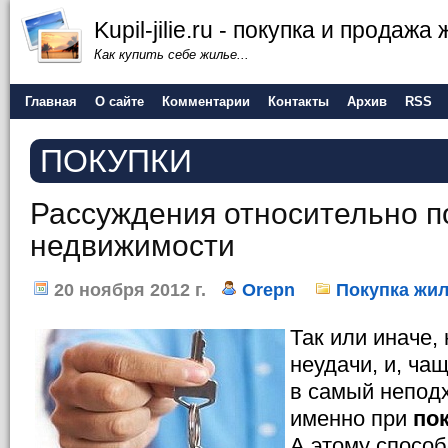
Kupil-jilie.ru - покупка и продажа
Как купить себе жилье...
Главная
О сайте
Комментарии
Контакты
Архив
RSS
ПОКУПКИ
Рассуждения относительно п
недвижимости
20 ноября 2012 г.
Orepn
Покупка жи
Так или иначе,
неудачи, и, ча
в самый непод
именно при
по
А этому способ