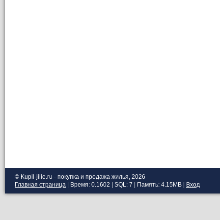
© Kupil-jilie.ru - покупка и продажа жилья, 2026
Главная страница
| Время: 0.1602 | SQL: 7 | Память: 4.15MB
|
Вход