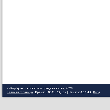
© Kupil-jilie.ru - покупка и продажа жилья, 2026
Главная страница
| Время: 0.0641 | SQL: 7 | Память: 4.14MB
|
Вход