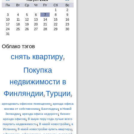
Пн
Вт
Ср
Чт
Пт
Сб
Вс
1
2
3
4
5
6
7
8
9
10
11
12
13
14
15
16
17
18
19
20
21
22
23
24
25
26
27
28
29
30
31
Облако тэгов
снять квартиру
2
Покупка
недвижимости в
Финляндии
Турции
2
2
арендовать офисное помещение
аренда офиса
1
москва от собственника
Бангладеш
в Новой
1
1
Зеландии
аренда офиса недорого
бизнес
1
1
аренда офисов
В какую пору года лучше всего
1
покупать недвижимость
В какой новостройке
в
1
1
Испании
В какой новостройке купить квартиру
1
1