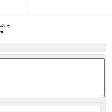
аботку.
мя.