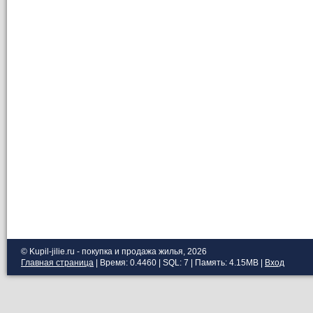
© Kupil-jilie.ru - покупка и продажа жилья, 2026
Главная страница
| Время: 0.4460 | SQL: 7 | Память: 4.15MB
|
Вход