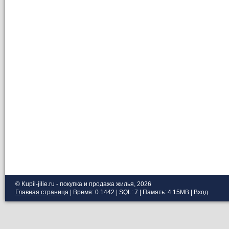
© Kupil-jilie.ru - покупка и продажа жилья, 2026
Главная страница
| Время: 0.1442 | SQL: 7 | Память: 4.15MB
|
Вход