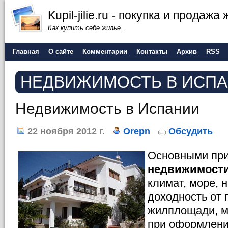
Kupil-jilie.ru - покупка и продажа
Как купить себе жилье...
Главная
О сайте
Комментарии
Контакты
Архив
RSS
НЕДВИЖИМОСТЬ В ИСП
Недвижимость в Испании
22 ноября 2012 г.
Orepn
Обсудить
Основными при
недвижимости
климат, море, 
доходность от
жилплощади, 
при оформлени