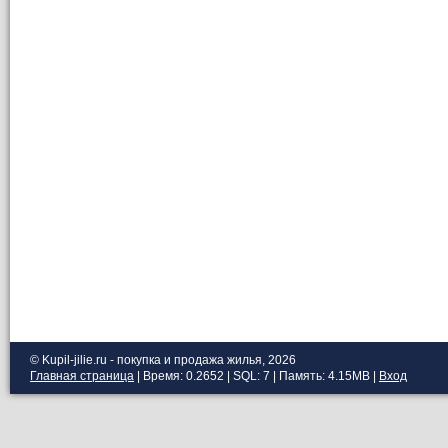
© Kupil-jilie.ru - покупка и продажа жилья, 2026
Главная страница
| Время: 0.2652 | SQL: 7 | Память: 4.15MB
|
Вход