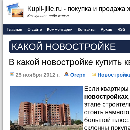
Kupil-jilie.ru - покупка и продажа
Как купить себе жилье...
Главная
О сайте
Комментарии
Контакты
Архив
RSS
КАКОЙ НОВОСТРОЙКЕ
В какой новостройке купить 
25 ноября 2012 г.
Orepn
Новостройк
Если квартир
новостройках
этапе строител
стоить намного
большой плюс.
склонны покупа