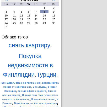
Пн
Вт
Ср
Чт
Пт
Сб
Вс
1
2
3
4
5
6
7
8
9
10
11
12
13
14
15
16
17
18
19
20
21
22
23
24
25
26
27
28
29
30
31
Облако тэгов
снять квартиру
2
Покупка
недвижимости в
Финляндии
Турции
2
2
арендовать офисное помещение
аренда офиса
1
москва от собственника
Бангладеш
в Новой
1
1
Зеландии
аренда офиса недорого
бизнес
1
1
аренда офисов
В какую пору года лучше всего
1
покупать недвижимость
В какой новостройке
в
1
1
Испании
В какой новостройке купить квартиру
1
1