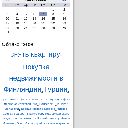
Пн
Вт
Ср
Чт
Пт
Сб
Вс
1
2
3
4
5
6
7
8
9
10
11
12
13
14
15
16
17
18
19
20
21
22
23
24
25
26
27
28
29
30
31
Облако тэгов
снять квартиру
2
Покупка
недвижимости в
Финляндии
Турции
2
2
арендовать офисное помещение
аренда офиса
1
москва от собственника
Бангладеш
в Новой
1
1
Зеландии
аренда офиса недорого
бизнес
1
1
аренда офисов
В какую пору года лучше всего
1
покупать недвижимость
В какой новостройке
в
1
1
Испании
В какой новостройке купить квартиру
1
1