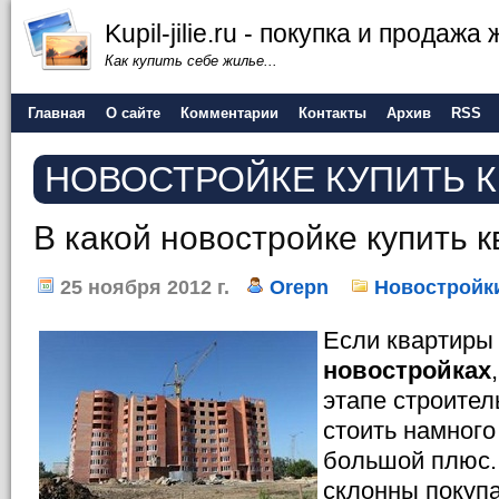
Kupil-jilie.ru - покупка и продажа
Как купить себе жилье...
Главная
О сайте
Комментарии
Контакты
Архив
RSS
НОВОСТРОЙКЕ КУПИТЬ К
В какой новостройке купить 
25 ноября 2012 г.
Orepn
Новостройк
Если квартир
новостройках
этапе строител
стоить намного
большой плюс.
склонны покупа