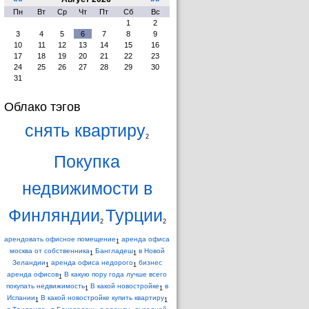
Пн
Вт
Ср
Чт
Пт
Сб
Вс
1
2
3
4
5
6
7
8
9
10
11
12
13
14
15
16
17
18
19
20
21
22
23
24
25
26
27
28
29
30
31
Облако тэгов
снять квартиру
2
Покупка
недвижимости в
Финляндии
Турции
2
2
арендовать офисное помещение
аренда офиса
1
москва от собственника
Бангладеш
в Новой
1
1
Зеландии
аренда офиса недорого
бизнес
1
1
аренда офисов
В какую пору года лучше всего
1
покупать недвижимость
В какой новостройке
в
1
1
Испании
В какой новостройке купить квартиру
1
1