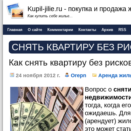
Kupil-jilie.ru - покупка и продажа
Как купить себе жилье...
Главная
О сайте
Комментарии
Контакты
Архив
RSS
СНЯТЬ КВАРТИРУ БЕЗ Р
Как снять квартиру без риско
24 ноября 2012 г.
Orepn
Аренда жил
Вопрос о
снят
недвижимост
тогда, когда ег
ожидаешь. Для 
(арендует) жи
это может ста