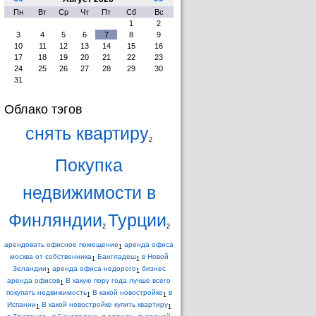
Пн
Вт
Ср
Чт
Пт
Сб
Вс
1
2
3
4
5
6
7
8
9
10
11
12
13
14
15
16
17
18
19
20
21
22
23
24
25
26
27
28
29
30
31
Облако тэгов
снять квартиру
2
Покупка
недвижимости в
Финляндии
Турции
2
2
арендовать офисное помещение
аренда офиса
1
москва от собственника
Бангладеш
в Новой
1
1
Зеландии
аренда офиса недорого
бизнес
1
1
аренда офисов
В какую пору года лучше всего
1
покупать недвижимость
В какой новостройке
в
1
1
Испании
В какой новостройке купить квартиру
1
1