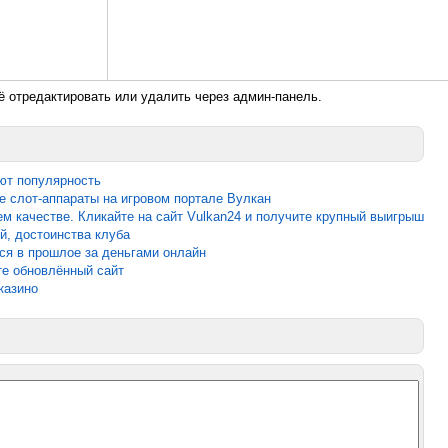
ё отредактировать или удалить через админ-панель.
ют популярность
е слот-аппараты на игровом портале Вулкан
ем качестве. Кликайте на сайт Vulkan24 и получите крупный выигрыш
й, достоинства клуба
ься в прошлое за деньгами онлайн
те обновлённый сайт
казино