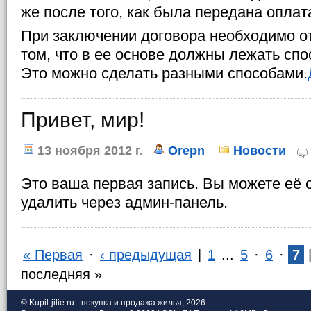
же после того, как была передана оплата
При заключении договора необходимо от
том, что в ее основе должны лежать сп
Это можно сделать разными способами.
Привет, мир!
13 ноября 2012 г.
Orepn
Новости
Это ваша первая запись. Вы можете её 
удалить через админ-панель.
« Первая
·
‹ предыдущая
|
1
...
5
·
6
·
7
последняя »
© Kupil-jilie.ru - покупка и продажа жилья, 2026