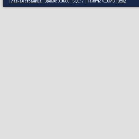
Главная страница
| Время: 0.0660 | SQL: 7 | Память: 4.16MB
|
Вход