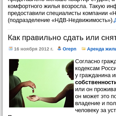
комфортного жилья возросла. Такую и
предоставили специалисты компании 
(подразделение «НДВ-Недвижимость»).
Как правильно сдать или сня
16 ноября 2012 г.
Orepn
Аренда жил
Согласно граж
кодексам Росс
у гражданина и
собственност
или он прожива
он может это 
владение и по
человеку за ус